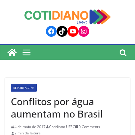
lucky jet
pinup
pin up
mostbet
Skip
to
content
Facebook
TikTok
YouTube
Instagram
REPORTAGENS
Conflitos por água
aumentam no Brasil
4 de maio de 2017
Cotidiano UFSC
0 Comments
2 min de leitura