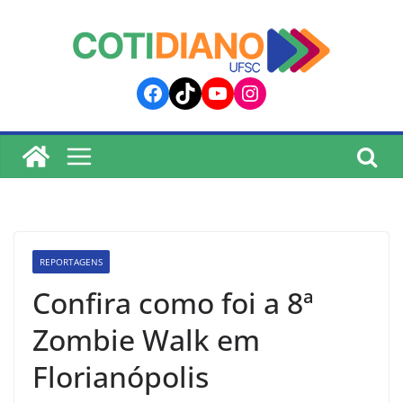
lucky jet
pinup
pin up
mostbet
Skip
to
content
Facebook
TikTok
YouTube
Instagram
REPORTAGENS
Confira como foi a 8ª
Zombie Walk em
Florianópolis