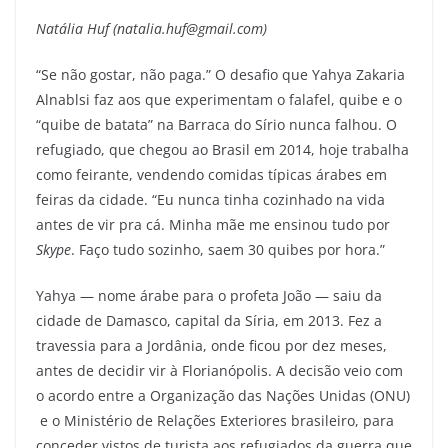
Natália Huf (natalia.huf@gmail.com)
“Se não gostar, não paga.” O desafio que Yahya Zakaria
Alnablsi faz aos que experimentam o falafel, quibe e o
“quibe de batata” na Barraca do Sírio nunca falhou. O
refugiado, que chegou ao Brasil em 2014, hoje trabalha
como feirante, vendendo comidas típicas árabes em
feiras da cidade. “Eu nunca tinha cozinhado na vida
antes de vir pra cá. Minha mãe me ensinou tudo por
Skype
. Faço tudo sozinho, saem 30 quibes por hora.”
Yahya — nome árabe para o profeta João — saiu da
cidade de Damasco, capital da Síria, em 2013. Fez a
travessia para a Jordânia, onde ficou por dez meses,
antes de decidir vir à Florianópolis. A decisão veio com
o acordo entre a Organização das Nações Unidas (ONU)
e o Ministério de Relações Exteriores brasileiro, para
conceder vistos de turista aos refugiados da guerra que