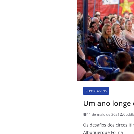
REPORTAGENS
Um ano longe 
11 de maio de 2021
Cotid
Os desafios dos circos i
Albuquerque Foi na