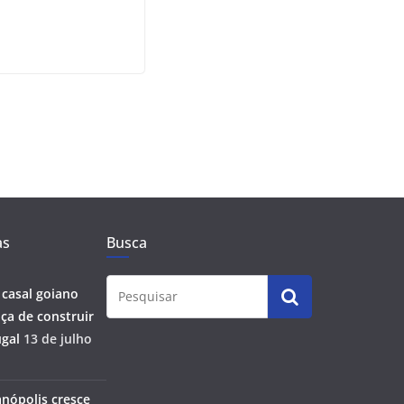
as
Busca
 casal goiano
ça de construir
gal
13 de julho
anópolis cresce