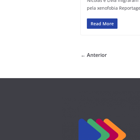
Nicolas e Lívia migrara
pela xenofobia Reportag
Read More
← Anterior