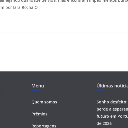
m almejando qualidade de vida, mas encontram impedimentos buroc
em por Iara Rocha O
Menu
Últimas notíci
Quem somos
Sonho desfeito:
perde a esperan
Prêmios
futuro em Portu
de 2026
Reportagens