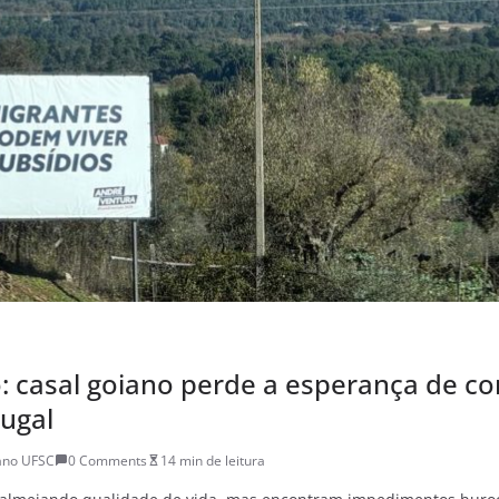
: casal goiano perde a esperança de co
ugal
ano UFSC
0 Comments
14 min de leitura