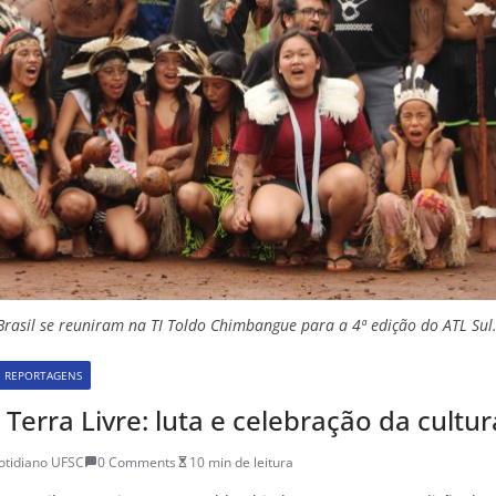
Brasil se reuniram na TI Toldo Chimbangue para a 4ª edição do ATL Sul. 
REPORTAGENS
rra Livre: luta e celebração da cultura
otidiano UFSC
0 Comments
10 min de leitura