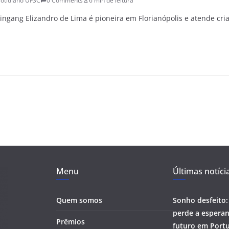
otidiano UFSC
0 Comments
6 min de leitura
Kaingang Elizandro de Lima é pioneira em Florianópolis e atende cr
Menu
Últimas notíci
Quem somos
Sonho desfeito:
perde a esperan
Prêmios
futuro em Portu