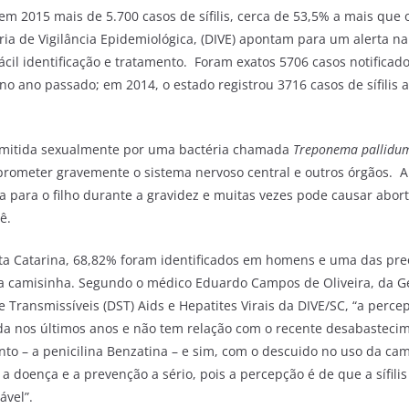
em 2015 mais de 5.700 casos de sífilis, cerca de 53,5% a mais que 
ria de Vigilância Epidemiológica, (DIVE) apontam para um alerta n
ácil identificação e tratamento. Foram exatos 5706 casos notificados
a no ano passado; em 2014, o estado registrou 3716 casos de sífilis 
ansmitida sexualmente por uma bactéria chamada
Treponema pallid
rometer gravemente o sistema nervoso central e outros órgãos. A
 para o filho durante a gravidez e muitas vezes pode causar abor
ê.
nta Catarina, 68,82% foram identificados em homens e uma das pr
a camisinha. Segundo o médico Eduardo Campos de Oliveira, da Ge
Transmissíveis (DST) Aids e Hepatites Virais da DIVE/SC, “a perc
ida nos últimos anos e não tem relação com o recente desabastec
nto – a penicilina Benzatina – e sim, com o descuido no uso da ca
a doença e a prevenção a sério, pois a percepção é de que a sífil
ável”.