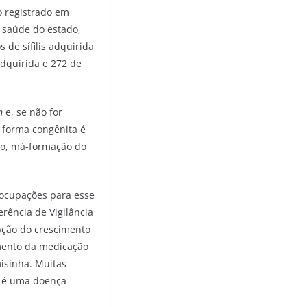
o registrado em
a saúde do estado,
 de sífilis adquirida
adquirida e 272 de
um
e, se não for
 forma congênita é
to, má-formação do
eocupações para esse
rência de Vigilância
epção do crescimento
imento da medicação
misinha. Muitas
is é uma doença