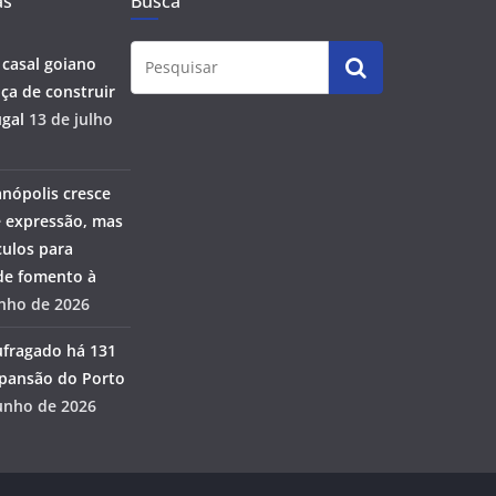
as
Busca
 casal goiano
ça de construir
gal
13 de julho
anópolis cresce
 expressão, mas
ulos para
 de fomento à
unho de 2026
ufragado há 131
pansão do Porto
unho de 2026