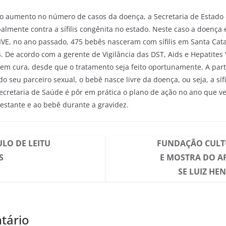
 do aumento no número de casos da doença, a Secretaria de Estado
almente contra a sífilis congênita no estado. Neste caso a doença
DIVE, no ano passado, 475 bebês nasceram com sífilis em Santa Cat
 De acordo com a gerente de Vigilância das DST, Aids e Hepatites 
s tem cura, desde que o tratamento seja feito oportunamente. A par
 seu parceiro sexual, o bebê nasce livre da doença, ou seja, a síf
 Secretaria de Saúde é pôr em prática o plano de ação no ano que 
estante e ao bebê durante a gravidez.
LO DE LEITU
FUNDAÇÃO CULT
S
E MOSTRA DO A
SE LUIZ H
tário