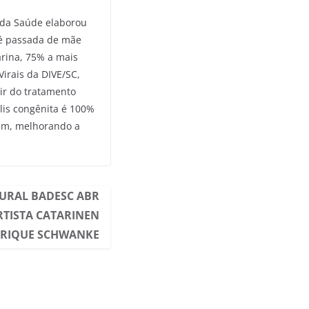
 da Saúde elaborou
 é passada de mãe
arina, 75% a mais
Virais da DIVE/SC,
tir do tratamento
ilis congênita é 100%
vem, melhorando a
URAL BADESC ABR
RTISTA CATARINEN
ENRIQUE SCHWANKE