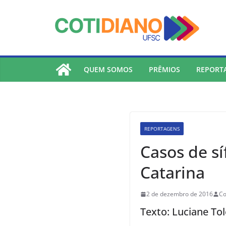
lucky jet
pinup
pin up
mostbet
Skip
to
content
QUEM SOMOS
PRÊMIOS
REPORT
REPORTAGENS
Casos de s
Catarina
2 de dezembro de 2016
Co
Texto: Luciane Tol