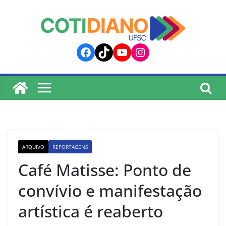
lucky jet
pinup
pin up
mostbet
Skip
to
content
Facebook
TikTok
YouTube
Instagram
ARQUIVO
REPORTAGENS
Café Matisse: Ponto de
convívio e manifestação
artística é reaberto