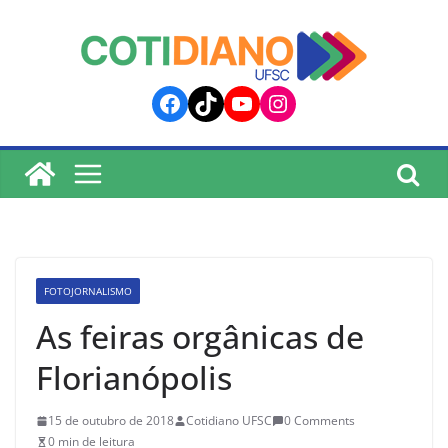
lucky jet
pinup
pin up
mostbet
Skip
to
content
Facebook
TikTok
YouTube
Instagram
FOTOJORNALISMO
As feiras orgânicas de
Florianópolis
15 de outubro de 2018
Cotidiano UFSC
0 Comments
0 min de leitura