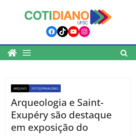
lucky jet
pinup
pin up
mostbet
Skip
to
content
Facebook
TikTok
YouTube
Instagram
ARQUIVO
FOTOJORNALISMO
Arqueologia e Saint-
Exupéry são destaque
em exposição do