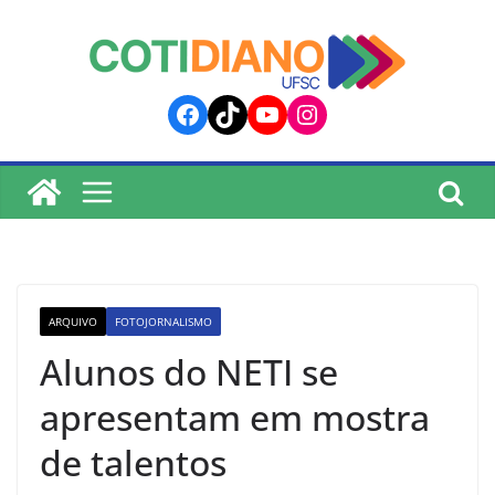
lucky jet
pinup
pin up
mostbet
Skip
to
content
Facebook
TikTok
YouTube
Instagram
ARQUIVO
FOTOJORNALISMO
Alunos do NETI se
apresentam em mostra
de talentos