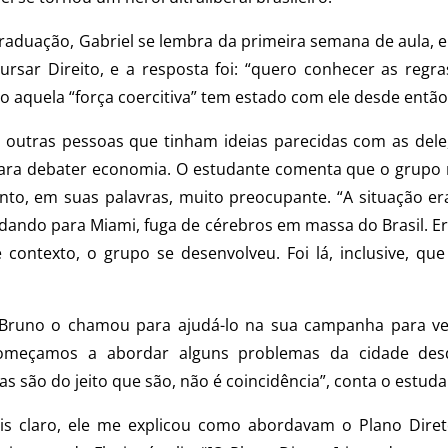
 graduação, Gabriel se lembra da primeira semana de aula,
ursar Direito, e a resposta foi: “quero conhecer as regr
o aquela “força coercitiva” tem estado com ele desde então
a outras pessoas que tinham ideias parecidas com as dele
ra debater economia. O estudante comenta que o grupo 
o, em suas palavras, muito preocupante. “A situação era
dando para Miami, fuga de cérebros em massa do Brasil. 
e contexto, o grupo se desenvolveu. Foi lá, inclusive, q
Bruno o chamou para ajudá-lo na sua campanha para ve
começamos a abordar alguns problemas da cidade des
s são do jeito que são, não é coincidência”, conta o estud
s claro, ele me explicou como abordavam o Plano Diret