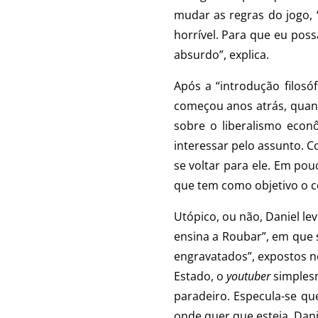
mudar as regras do jogo, 
horrível. Para que eu poss
absurdo”, explica.
Após a “introdução filosó
começou anos atrás, qu
sobre o liberalismo econ
interessar pelo assunto. 
se voltar para ele. Em po
que tem como objetivo o c
Utópico, ou não, Daniel lev
ensina a Roubar”, em que 
engravatados”, expostos 
Estado, o
youtuber
simplesm
paradeiro. Especula-se qu
onde quer que esteja. Danie