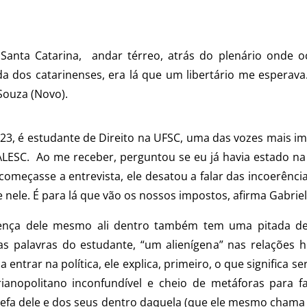
e Santa Catarina, andar térreo, atrás do plenário onde 
dos catarinenses, era lá que um libertário me esperava.
Souza (Novo).
 23, é estudante de Direito na UFSC, uma das vozes mais i
ALESC. Ao me receber, perguntou se eu já havia estado na
omeçasse a entrevista, ele desatou a falar das incoerênci
e nele. É para lá que vão os nossos impostos, afirma Gabriel
ença dele mesmo ali dentro também tem uma pitada de 
nas palavras do estudante, “um alienígena” nas relações
ntrar na política, ele explica, primeiro, o que significa ser
anopolitano inconfundível e cheio de metáforas para fa
efa dele e dos seus dentro daquela (que ele mesmo chama d