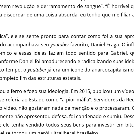
“sem revolução e derramamento de sangue”. “É horrível q
a discordar de uma coisa absurda, eu tenho que me filiar 
fica”, ele se sente pronto para contar como foi a sua apr
ando acompanhava seu
youtuber
favorito, Daniel Fraga. O in
ômico e essas ideias faziam todo sentido para Gabriel
Conforme Daniel foi amadurecendo e radicalizando suas idei
uco tempo, o
youtuber
já era um ícone do anarcocapitalismo,
ompleto fim das estruturas estatais.
ou a ferro e fogo sua ideologia. Em 2015, publicou um vídeo
se referia ao Estado como “a pior máfia”. Servidores da Re
no vídeo, não gostaram nada da menção e o processaram. C
ente não apresentou defesa, foi condenado e sumiu. Des
e ele tenha vendido todos seus bens para investir em bitco
l se tornou um herói ultraliberal brasileiro.