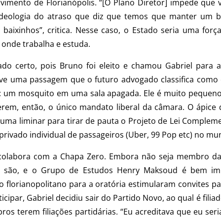
lvimento de Florianópolis. “[O Plano Diretor] impede que
deologia do atraso que diz que temos que manter um ba
 baixinhos”, critica. Nesse caso, o Estado seria uma força
 onde trabalha e estuda.
dado certo, pois Bruno foi eleito e chamou Gabriel para 
teve uma passagem que o futuro advogado classifica como 
a: um mosquito em uma sala apagada. Ele é muito pequeno
 serem, então, o único mandato liberal da câmara. O ápice
de uma liminar para tirar de pauta o Projeto de Lei Comple
privado individual de passageiros (Uber, 99 Pop etc) no mun
 colabora com a Chapa Zero. Embora não seja membro da
o são, e o Grupo de Estudos Henry Maksoud é bem imp
do florianopolitano para a oratória estimularam convites p
icipar, Gabriel decidiu sair do Partido Novo, ao qual é fili
s terem filiações partidárias. “Eu acreditava que eu seri