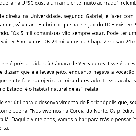
que lá na UFSC existia um ambiente muito acirrado”, relemb
 direita na Universidade, segundo Gabriel, é fazer com q
mos, vá votar. “Eu brinco que na eleição do DCE existem 
 rindo. “Os 5 mil comunistas vão sempre votar. Pode ter 
a vai ter 5 mil votos. Os 24 mil votos da Chapa Zero são 2
 ele é pré-candidato à Câmara de Vereadores. Esse é o res
e diziam que ele levava jeito, enquanto negava a vocaçã
que eu te falei da ojeriza a coisa do estado. E isso acab
o Estado, é o habitat natural deles”, relata.
de ser útil para o desenvolvimento de Florianópolis que, 
ome poeira. “Nós vivemos na Coreia do Norte. Os prédios al
stá lá. Daqui a vinte anos, vamos olhar para trás e pensar
erta.