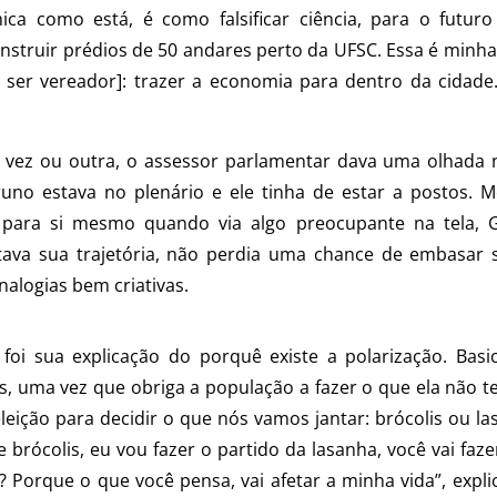
ica como está, é como falsificar ciência, para o futur
construir prédios de 50 andares perto da UFSC. Essa é minh
r ser vereador]: trazer a economia para dentro da cidade
vez ou outra, o assessor parlamentar dava uma olhada no
runo estava no plenário e ele tinha de estar a postos. 
 para si mesmo quando via algo preocupante na tela, 
ava sua trajetória, não perdia uma chance de embasar s
alogias bem criativas.
foi sua explicação do porquê existe a polarização. Basi
tos, uma vez que obriga a população a fazer o que ela não
leição para decidir o que nós vamos jantar: brócolis ou l
 brócolis, eu vou fazer o partido da lasanha, você vai fazer
ê? Porque o que você pensa, vai afetar a minha vida”, expli