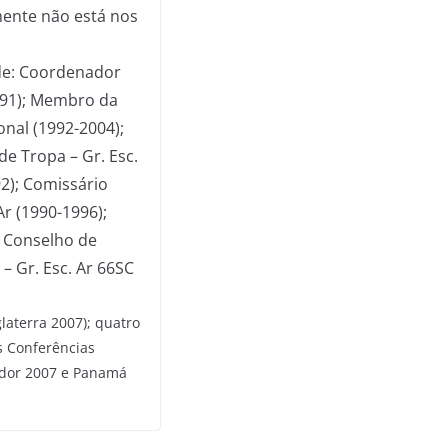
mente não está nos
nde: Coordenador
991); Membro da
nal (1992-2004);
e Tropa – Gr. Esc.
92); Comissário
r (1990-1996);
 Conselho de
– Gr. Esc. Ar 66SC
laterra 2007); quatro
s Conferências
ador 2007 e Panamá