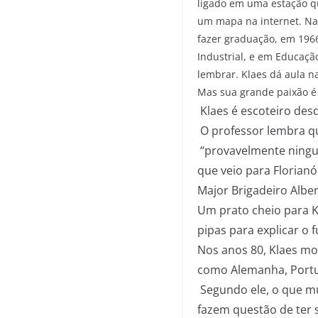
ligado em uma estação qu
um mapa na internet. Nas
fazer graduação, em 196
Industrial, e em Educaçã
lembrar. Klaes dá aula n
Mas sua grande paixão é 
Klaes é escoteiro des
O professor lembra qu
“provavelmente ningu
que veio para Florianó
Major Brigadeiro Albe
Um prato cheio para 
pipas para explicar o 
Nos anos 80, Klaes mo
como Alemanha, Portuga
Segundo ele, o que mu
fazem questão de ter s