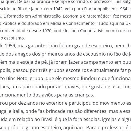
alquer. De barba branca e sempre sorrindo, o professor Luis Sal
cido no Rio de Janeiro em 1942, veio para Florianópolis em 1964 
6. É formado em Administração, Economia e Matemática; fez mes
o Pública e doutorado em Mídia e Conhecimento. “Tudo aqui na UF
a universidade desde 1970, onde leciona Cooperativismo no curso 
o escotismo.
de 1959, mas garante: “não fui um grande escoteiro, nem ch
e dos amigos dos primeiros anos de escotismo no Rio de J
ém mais esteja de pé, já foram fazer acampamento em ou
polis, passou por três grupos escoteiros e atualmente faz p
rto Bins Neto, grupo que ele mesmo fundou e que funciona
Klaes, um apaixonado por aeronaves, que gosta de usar c
funcionamento dos aviões para as crianças.
rou por dez anos no exterior e participou do movimento e
l e Itália, onde “as brincadeiras são diferentes, mas a es
da em relação ao Brasil é que lá fora escolas, igrejas e a
eu próprio grupo escoteiro, aqui não. Para o professor, é e