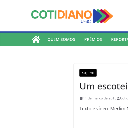
lucky jet
pinup
pin up
mostbet
Skip
to
content
QUEM SOMOS
PRÊMIOS
REPORT
ARQUIVO
Um escotei
11 de março de 2013
Coti
Texto e vídeo: Merlim 