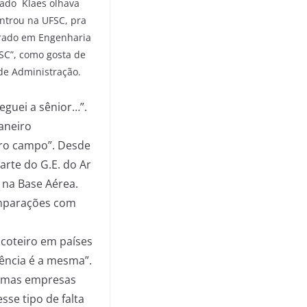
gado Klaes olhava
entrou na UFSC, pra
trado em Engenharia
SC”, como gosta de
de Administração.
eguei a sênior…”.
aneiro
tro campo”. Desde
arte do G.E. do Ar
 na Base Aérea.
omparações com
scoteiro em países
sência é a mesma”.
lgumas empresas
sse tipo de falta