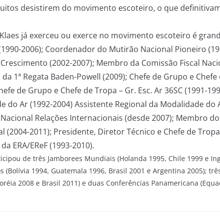
muitos desistirem do movimento escoteiro, o que definitiva
e Klaes já exerceu ou exerce no movimento escoteiro é gra
 (1990-2006); Coordenador do Mutirão Nacional Pioneiro (1
Crescimento (2002-2007); Membro da Comissão Fiscal Nacio
da 1ª Regata Baden-Powell (2009); Chefe de Grupo e Chefe d
hefe de Grupo e Chefe de Tropa – Gr. Esc. Ar 36SC (1991-19
e do Ar (1992-2004) Assistente Regional da Modalidade do A
acional Relações Internacionais (desde 2007); Membro do
 (2004-2011); Presidente, Diretor Técnico e Chefe de Tropa 
da ERA/EReF (1993-2010).
cipou de três Jamborees Mundiais (Holanda 1995, Chile 1999 e Ing
(Bolívia 1994, Guatemala 1996, Brasil 2001 e Argentina 2005); trê
Coréia 2008 e Brasil 2011) e duas Conferências Panamericana (Equ