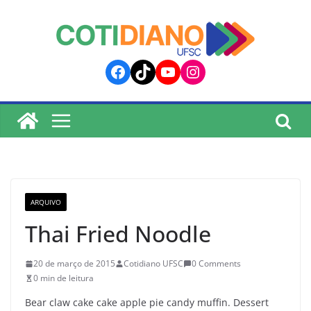
lucky jet
pinup
pin up
mostbet
Skip
to
content
Facebook
TikTok
YouTube
Instagram
ARQUIVO
Thai Fried Noodle
20 de março de 2015
Cotidiano UFSC
0 Comments
0 min de leitura
Bear claw cake cake apple pie candy muffin. Dessert