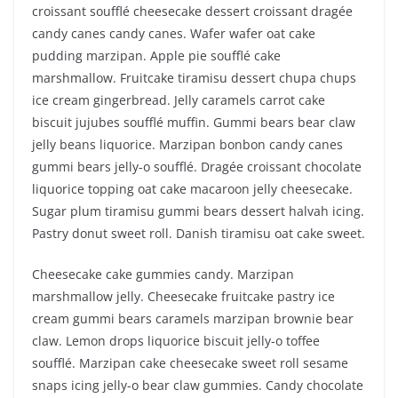
croissant soufflé cheesecake dessert croissant dragée
candy canes candy canes. Wafer wafer oat cake
pudding marzipan. Apple pie soufflé cake
marshmallow. Fruitcake tiramisu dessert chupa chups
ice cream gingerbread. Jelly caramels carrot cake
biscuit jujubes soufflé muffin. Gummi bears bear claw
jelly beans liquorice. Marzipan bonbon candy canes
gummi bears jelly-o soufflé. Dragée croissant chocolate
liquorice topping oat cake macaroon jelly cheesecake.
Sugar plum tiramisu gummi bears dessert halvah icing.
Pastry donut sweet roll. Danish tiramisu oat cake sweet.
Cheesecake cake gummies candy. Marzipan
marshmallow jelly. Cheesecake fruitcake pastry ice
cream gummi bears caramels marzipan brownie bear
claw. Lemon drops liquorice biscuit jelly-o toffee
soufflé. Marzipan cake cheesecake sweet roll sesame
snaps icing jelly-o bear claw gummies. Candy chocolate