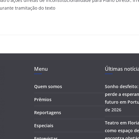
atro ações diretas de inconstitucionalidade para Plano Diretor; irr
urante tramitação do texto
Menu
Últimas notíci
Quem somos
Sonho desfeito:
perde a esperan
Prêmios
futuro em Portu
de 2026
Reportagens
Teatro em Flori
Especiais
como espaço de
encontra obstác
Entrevistas