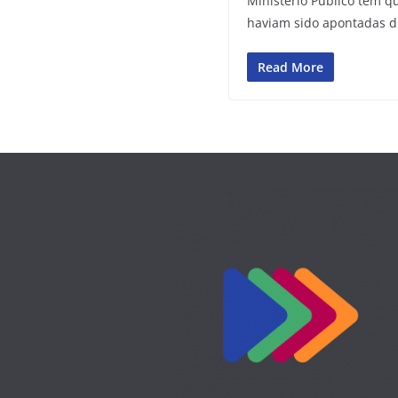
Ministério Público tem qu
haviam sido apontadas d
Read More