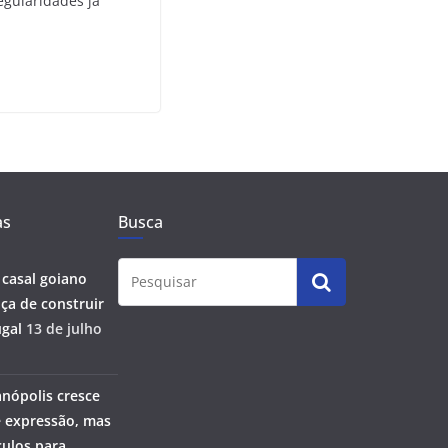
egularidades já
as
Busca
 casal goiano
ça de construir
gal
13 de julho
anópolis cresce
 expressão, mas
ulos para