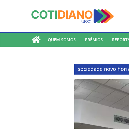
lucky jet
pinup
pin up
mostbet
Skip
to
content
QUEM SOMOS
PRÊMIOS
REPORT
sociedade novo hori