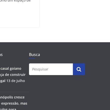
 como um espaço de
as
Busca
 casal goiano
ça de construir
gal
13 de julho
anópolis cresce
 expressão, mas
ulos para