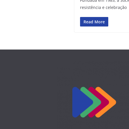
Fundada em 1985, a Soci
resistência e celebração
Read More