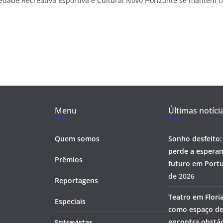
edade Recreativa Esportiva e Cultural Novo Horizonte se mantém
Menu
Últimas notíci
Quem somos
Sonho desfeito:
perde a esperan
Prêmios
futuro em Portu
de 2026
Reportagens
Teatro em Flori
Especiais
como espaço de
encontra obstác
Entrevistas