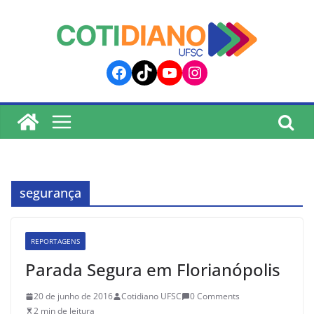
lucky jet
pinup
pin up
mostbet
Skip
to
content
Facebook
TikTok
YouTube
Instagram
segurança
REPORTAGENS
Parada Segura em Florianópolis
20 de junho de 2016
Cotidiano UFSC
0 Comments
2 min de leitura