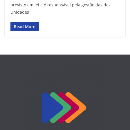
previsto em lei e é responsável pela gestão das dez
Unidades
Read More