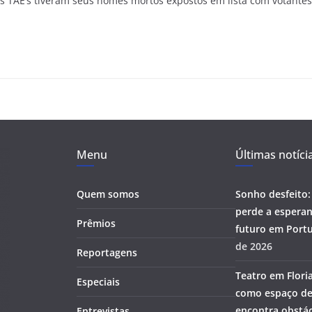
s TAE’s tiveram seus nomes mortos expostos em lista com votantes 
Menu
Últimas notíci
Quem somos
Sonho desfeito:
perde a esperan
Prêmios
futuro em Portu
de 2026
Reportagens
Teatro em Flori
Especiais
como espaço de
encontra obstác
Entrevistas