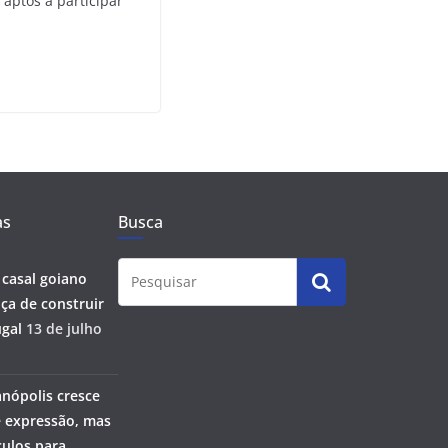
aptos a participar
as
Busca
 casal goiano
ça de construir
gal
13 de julho
anópolis cresce
 expressão, mas
ulos para