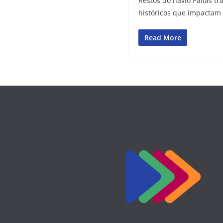
Restos do navio Pallas t
históricos que impactam
Read More