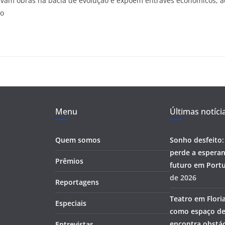
ravam obras na bacia de evolução e expõem entraves econômicos, a
 o
Menu
Últimas notíci
Quem somos
Sonho desfeito:
perde a esperan
Prêmios
futuro em Portu
de 2026
Reportagens
Teatro em Flori
Especiais
como espaço de
encontra obstác
Entrevistas