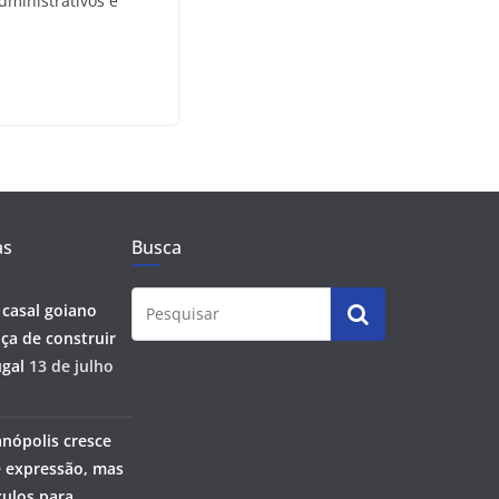
dministrativos e
as
Busca
 casal goiano
ça de construir
gal
13 de julho
anópolis cresce
 expressão, mas
ulos para