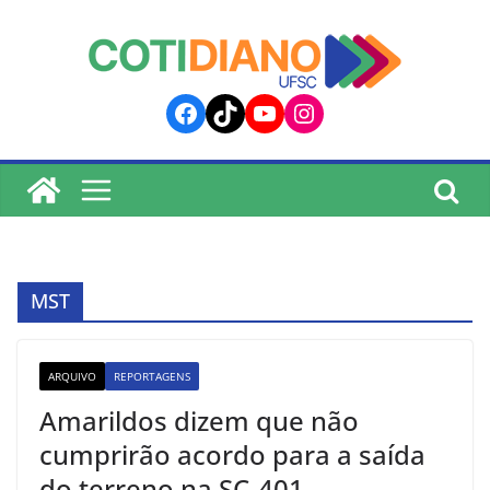
lucky jet
pinup
pin up
mostbet
Skip
to
content
Facebook
TikTok
YouTube
Instagram
MST
ARQUIVO
REPORTAGENS
Amarildos dizem que não
cumprirão acordo para a saída
do terreno na SC-401