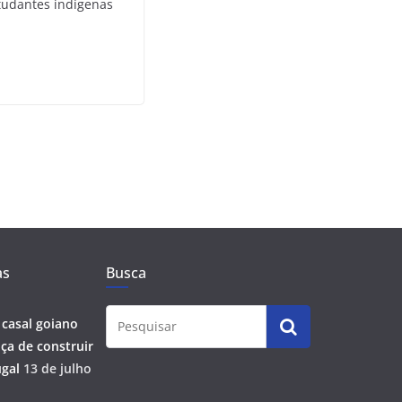
tudantes indígenas
as
Busca
 casal goiano
ça de construir
gal
13 de julho