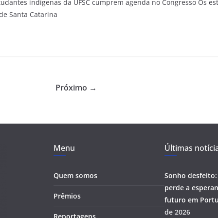
studantes indígenas da UFSC cumprem agenda no Congresso Os es
de Santa Catarina
Próximo →
Menu
Últimas notíci
Quem somos
Sonho desfeito:
perde a esperan
Prêmios
futuro em Portu
de 2026
Reportagens