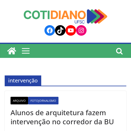
lucky jet
pinup
pin up
mostbet
Skip
to
content
Facebook
TikTok
YouTube
Instagram
intervenção
ARQUIVO
FOTOJORNALISMO
Alunos de arquitetura fazem
intervenção no corredor da BU