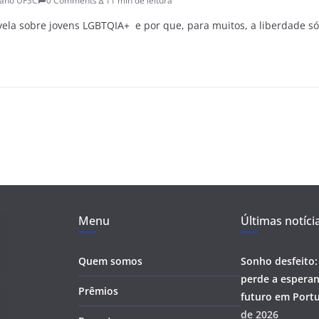
iano UFSC
0 Comments
11 min de leitura
vela sobre jovens LGBTQIA+ e por que, para muitos, a liberdade s
Menu
Últimas notíci
Quem somos
Sonho desfeito:
perde a esperan
Prêmios
futuro em Portu
de 2026