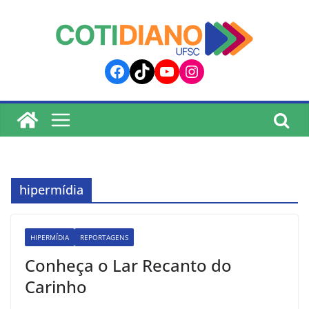
lucky jet
pinup
pin up
mostbet
Skip
to
content
Facebook
TikTok
YouTube
Instagram
hipermídia
HIPERMÍDIA
REPORTAGENS
Conheça o Lar Recanto do
Carinho