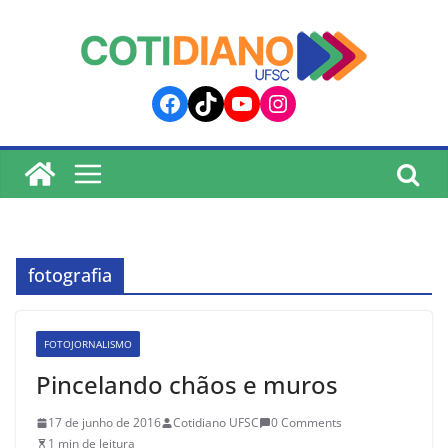
lucky jet
pinup
pin up
mostbet
Skip
to
content
Facebook
TikTok
YouTube
Instagram
fotografia
FOTOJORNALISMO
Pincelando chãos e muros
17 de junho de 2016
Cotidiano UFSC
0 Comments
1 min de leitura