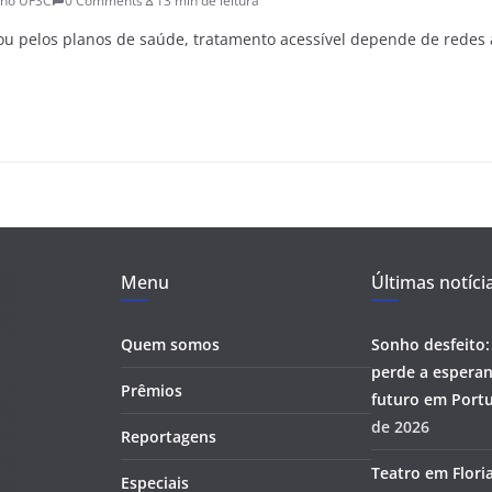
ano UFSC
0 Comments
13 min de leitura
u pelos planos de saúde, tratamento acessível depende de redes 
Menu
Últimas notíci
Quem somos
Sonho desfeito:
perde a esperan
Prêmios
futuro em Portu
de 2026
Reportagens
Teatro em Flori
Especiais