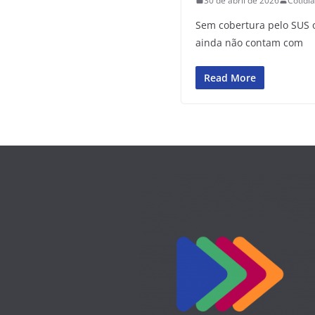
30 de abril de 2026
Cotidi
Sem cobertura pelo SUS o
ainda não contam com
Read More