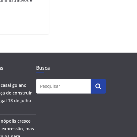
dministrativos e
as
Busca
 casal goiano
ça de construir
gal
13 de julho
anópolis cresce
 expressão, mas
ulos para