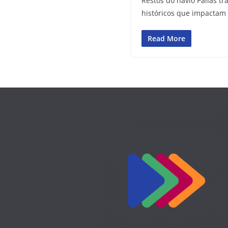
Restos do navio Pallas t
históricos que impactam
Read More