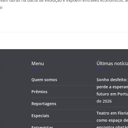
ravam obras na bacia de evolução e expõem entraves econômicos, a
 o
Menu
Últimas notíci
Quem somos
Sonho desfeito:
perde a esperan
Prêmios
futuro em Portu
de 2026
Reportagens
Teatro em Flori
Especiais
como espaço de
encontra obstác
Entrevistas