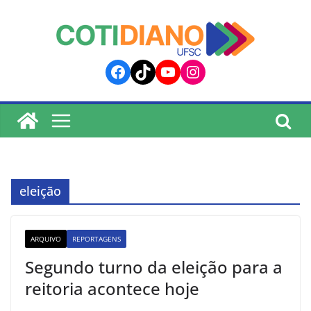
lucky jet
pinup
pin up
mostbet
Skip
to
content
Facebook
TikTok
YouTube
Instagram
eleição
ARQUIVO
REPORTAGENS
Segundo turno da eleição para a
reitoria acontece hoje