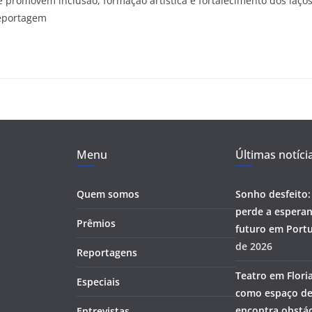
e promovem inclusão, formação artística e fortalecimento dos laço
Reportagem
Menu
Últimas notíci
Quem somos
Sonho desfeito:
perde a esperan
Prêmios
futuro em Portu
de 2026
Reportagens
Teatro em Flori
Especiais
como espaço de
encontra obstác
Entrevistas