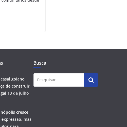
s comunitários desde
as
Busca
 casal goiano
ça de construir
gal
13 de julho
anópolis cresce
 expressão, mas
ulos para