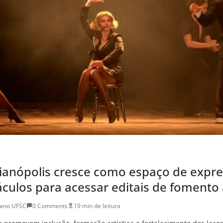
rianópolis cresce como espaço de expr
culos para acessar editais de fomento 
iano UFSC
0 Comments
19 min de leitura