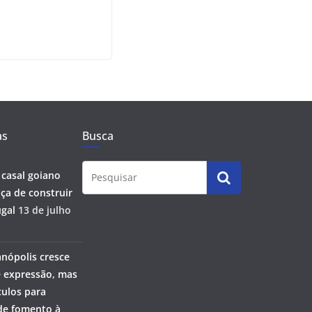
as
Busca
 casal goiano
ça de construir
gal
13 de julho
anópolis cresce
 expressão, mas
ulos para
 de fomento à