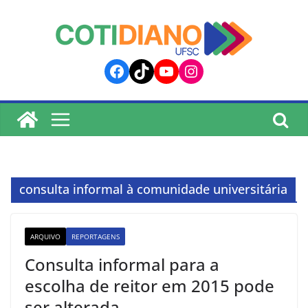
lucky jet
pinup
pin up
mostbet
Skip
to
content
Facebook
TikTok
YouTube
Instagram
consulta informal à comunidade universitária
ARQUIVO
REPORTAGENS
Consulta informal para a
escolha de reitor em 2015 pode
ser alterada