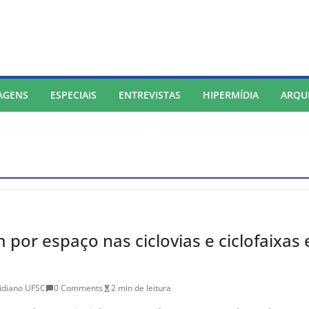
AGENS
ESPECIAIS
ENTREVISTAS
HIPERMÍDIA
ARQU
m por espaço nas ciclovias e ciclofaixas
idiano UFSC
0 Comments
2 min de leitura