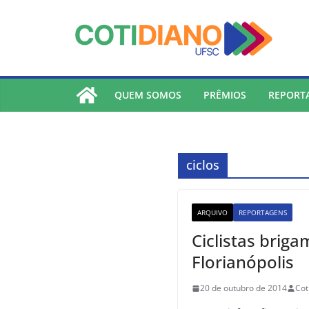
lucky jet
pinup
pin up
mostbet
Skip
to
content
QUEM SOMOS
PRÊMIOS
REPORT
ciclos
ARQUIVO
REPORTAGENS
Ciclistas briga
Florianópolis
20 de outubro de 2014
Cot