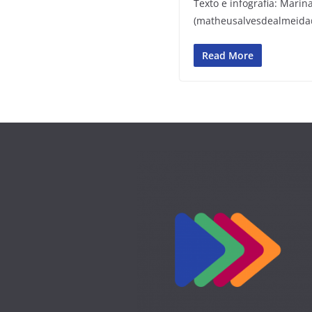
Texto e infografia: Mari
(matheusalvesdealmeida@g
Read More