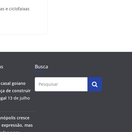
s e ciclofaixas
as
Busca
 casal goiano
ça de construir
gal
13 de julho
anópolis cresce
 expressão, mas