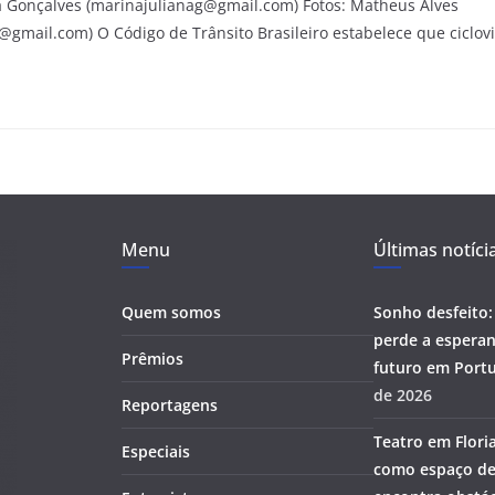
na Gonçalves (marinajulianag@gmail.com) Fotos: Matheus Alves
mail.com) O Código de Trânsito Brasileiro estabelece que ciclovia
Menu
Últimas notíci
Quem somos
Sonho desfeito:
perde a esperan
Prêmios
futuro em Portu
de 2026
Reportagens
Teatro em Flori
Especiais
como espaço de