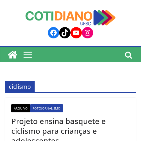
lucky jet
pinup
pin up
mostbet
Skip
to
content
Facebook
TikTok
YouTube
Instagram
ciclismo
ARQUIVO
FOTOJORNALISMO
Projeto ensina basquete e
ciclismo para crianças e
adolescentes