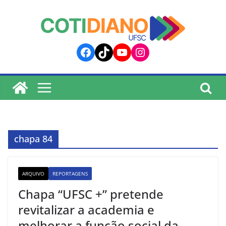
lucky jet
pinup
pin up
mostbet
Skip
to
content
Facebook
TikTok
YouTube
Instagram
chapa 84
ARQUIVO
REPORTAGENS
Chapa “UFSC +” pretende
revitalizar a academia e
melhorar a função social da