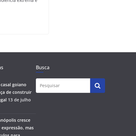
violência extrema e
as
Busca
 casal goiano
ça de construir
gal
13 de julho
anópolis cresce
 expressão, mas
ulos para