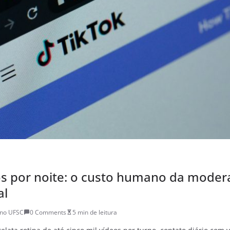
os por noite: o custo humano da moder
al
ano UFSC
0 Comments
5 min de leitura