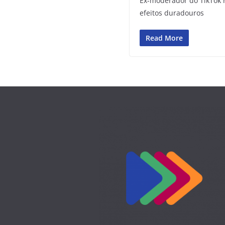
Ex-moderador do TikTok re
efeitos duradouros
Read More