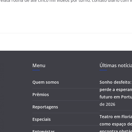
lata rotina de até cinco mil vídeos por turno, contato diário com 
Menu
Últimas notíci
Quem somos
Sonho desfeito:
perde a esperan
Prêmios
futuro em Portu
de 2026
Reportagens
Teatro em Flori
Especiais
como espaço de
encontra obstác
Entrevistas