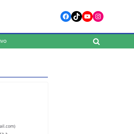
Facebook
TikTok
YouTube
Instagram
IVO
ail.com)
ra a