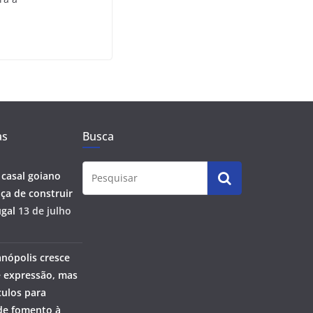
as
Busca
 casal goiano
ça de construir
gal
13 de julho
anópolis cresce
 expressão, mas
ulos para
 de fomento à