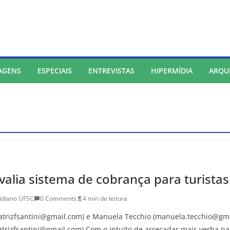
AGENS
ESPECIAIS
ENTREVISTAS
HIPERMÍDIA
ARQU
avalia sistema de cobrança para turistas
idiano UFSC
0 Comments
4 min de leitura
beatrizfsantini@gmail.com) e Manuela Tecchio (manuela.tecchio@gm
eatrizfsantini@gmail.com) Com o intuito de arrecadar mais verba pa