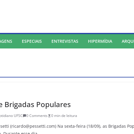
AGENS
ESPECIAIS
ENTREVISTAS
HIPERMÍDIA
ARQU
e Brigadas Populares
otidiano UFSC
0 Comments
0 min de leitura
ssetti (ricardo@pessetti.com) Na sexta-feira (18/09), as Brigadas 
. Durante esse dia,