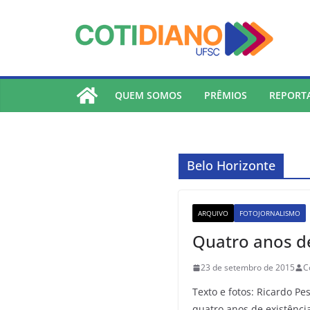
lucky jet
pinup
pin up
mostbet
Skip
to
content
QUEM SOMOS
PRÊMIOS
REPORT
Belo Horizonte
ARQUIVO
FOTOJORNALISMO
Quatro anos d
23 de setembro de 2015
C
Texto e fotos: Ricardo Pe
quatro anos de existência