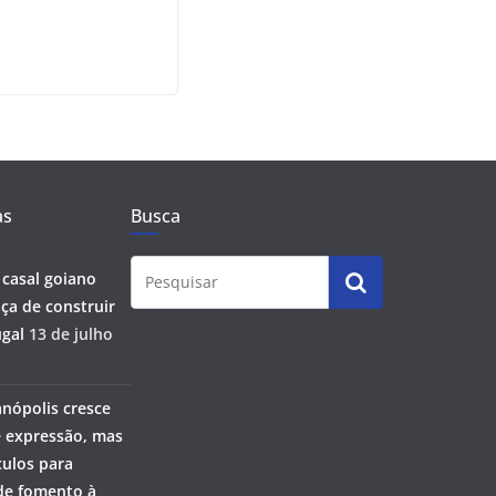
as
Busca
 casal goiano
ça de construir
gal
13 de julho
anópolis cresce
 expressão, mas
ulos para
 de fomento à