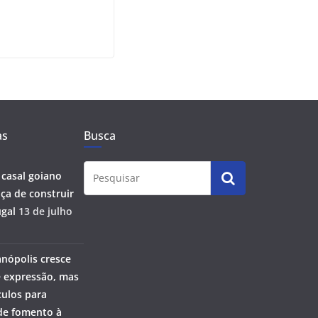
as
Busca
 casal goiano
ça de construir
gal
13 de julho
anópolis cresce
 expressão, mas
ulos para
 de fomento à