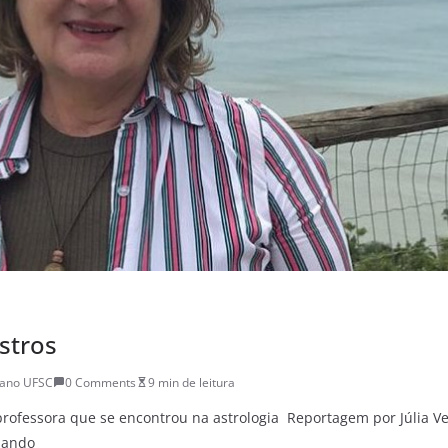
stros
iano UFSC
0 Comments
9 min de leitura
professora que se encontrou na astrologia Reportagem por Júlia 
uando