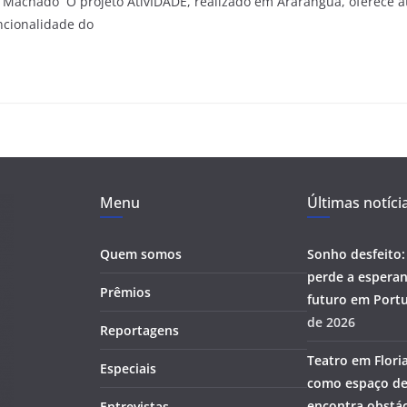
Machado O projeto AtivIDADE, realizado em Araranguá, oferece a
ncionalidade do
Menu
Últimas notíci
Quem somos
Sonho desfeito:
perde a esperan
Prêmios
futuro em Portu
de 2026
Reportagens
Teatro em Flori
Especiais
como espaço de
encontra obstác
Entrevistas