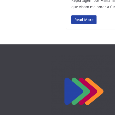
Reportagem por Mariana 
que visam melhorar a fu
Read More