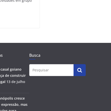
tividades em grupo
as
Busca
 casal goiano
ça de construir
gal
13 de julho
anópolis cresce
 expressão, mas
ulos para