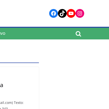
Facebook
TikTok
YouTube
Instagram
IVO
ra
il.com) Texto:
a 343