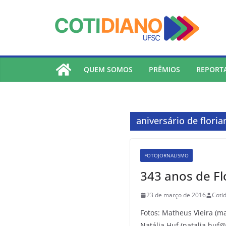
lucky jet
pinup
pin up
mostbet
Skip
to
content
QUEM SOMOS
PRÊMIOS
REPORT
aniversário de floria
FOTOJORNALISMO
343 anos de Fl
23 de março de 2016
Coti
Fotos: Matheus Vieira (
Natália Huf (natalia.huf