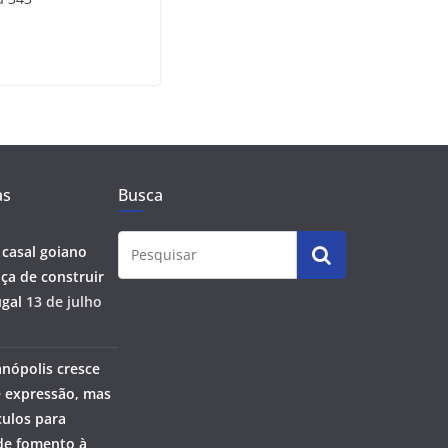
as
Busca
 casal goiano
ça de construir
gal
13 de julho
anópolis cresce
 expressão, mas
ulos para
 de fomento à