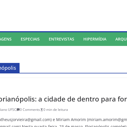
AGENS
ESPECIAIS
ENTREVISTAS
HIPERMÍDIA
ARQU
nópolis
orianópolis: a cidade de dentro para fo
diano UFSC
0 Comments
0 min de leitura
matheusjorvieira@gmail.com) e Miriam Amorim (miriam.amorim@gma
@gmail.com) Nesta quarta-feira, 23 de março, Florianópolis complet