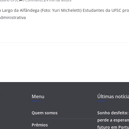
idiano UFSC
0 Comments
4 min de leitura
o Largo da Alfândega (Foto: Yuri Micheletti) Estudantes da UFSC pr
dministrativa
Menu
Últimas notíci
Quem somos
Sonho desfeito:
perde a esperan
Prêmios
futuro em Portu