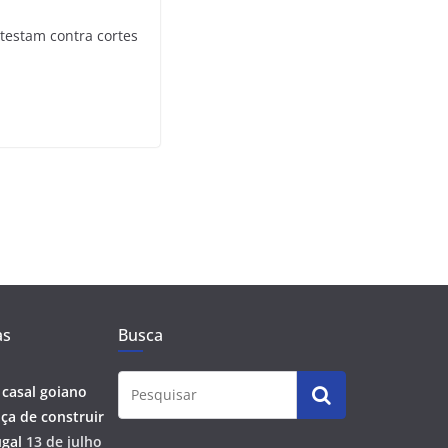
otestam contra cortes
as
Busca
 casal goiano
ça de construir
gal
13 de julho