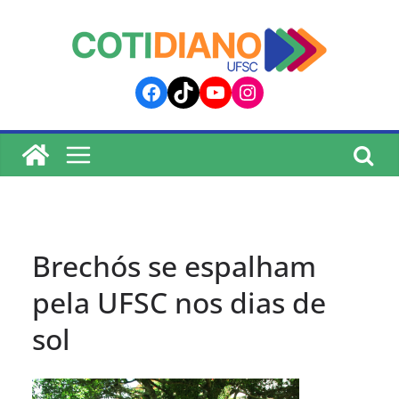
lucky jet
pinup
pin up
mostbet
Skip
to
content
Facebook
TikTok
YouTube
Instagram
Brechós se espalham
pela UFSC nos dias de
sol