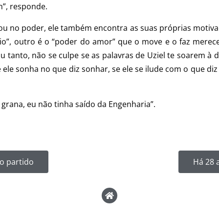
n”, responde.
icou no poder, ele também encontra as suas próprias motiva
io”, outro é o “poder do amor” que o move e o faz merec
ou tanto, não se culpe se as palavras de Uziel te soarem à
le sonha no que diz sonhar, se ele se ilude com o que diz se
grana, eu não tinha saído da Engenharia”.
o partido
Há 28 