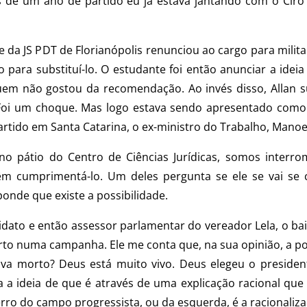
 de um ano de partido eu já estava jantando com o Ciro a
 da JS PDT de Florianópolis renunciou ao cargo para milita
 para substituí-lo. O estudante foi então anunciar a ideia
quem não gostou da recomendação. Ao invés disso, Allan s
 Foi um choque. Mas logo estava sendo apresentado como o
rtido em Santa Catarina, o ex-ministro do Trabalho, Manoel
 pátio do Centro de Ciências Jurídicas, somos interr
êm cumprimentá-lo. Um deles pergunta se ele se vai se 
ponde que existe a possibilidade.
idato e então assessor parlamentar do vereador Lela, o bai
to numa campanha. Ele me conta que, na sua opinião, a pol
a morto? Deus está muito vivo. Deus elegeu o presidente
a a ideia de que é através de uma explicação racional que
erro do campo progressista, ou da esquerda, é a racionali