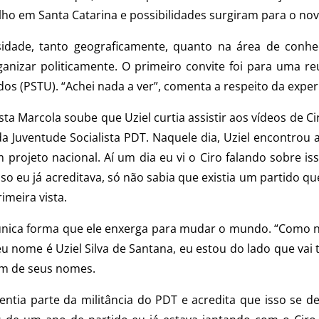
ho em Santa Catarina e possibilidades surgiram para o novo
idade, tanto geograficamente, quanto na área de conh
anizar politicamente. O primeiro convite foi para uma reu
os (PSTU). “Achei nada a ver”, comenta a respeito da exper
sta Marcola soube que Uziel curtia assistir aos vídeos de
a Juventude Socialista PDT. Naquele dia, Uziel encontrou a
 projeto nacional. Aí um dia eu vi o Ciro falando sobre iss
isso eu já acreditava, só não sabia que existia um partido q
imeira vista.
a única forma que ele enxerga para mudar o mundo. “Como
nome é Uziel Silva de Santana, eu estou do lado que vai ter
um de seus nomes.
sentia parte da militância do PDT e acredita que isso se 