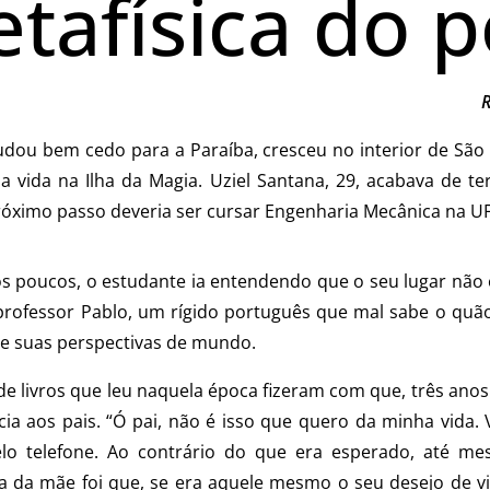
tafísica do 
R
udou bem cedo para a Paraíba, cresceu no interior de São
 a vida na Ilha da Magia. Uziel Santana, 29, acabava de t
óximo passo deveria ser cursar Engenharia Mecânica na U
os poucos, o estudante ia entendendo que o seu lugar não 
professor Pablo, um rígido português que mal sabe o quão
obre suas perspectivas de mundo.
 livros que leu naquela época fizeram com que, três anos 
tícia aos pais. “Ó pai, não é isso que quero da minha vida
 pelo telefone. Ao contrário do que era esperado, até m
a da mãe foi que, se era aquele mesmo o seu desejo de vid