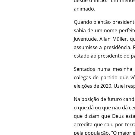
desde o início. “Em menos
animado.
Quando o então presidente
sabia de um nome perfeito
Juventude, Allan Müller, 
assumisse a presidência.
estado ao presidente do pa
Sentados numa mesinha no
colegas de partido que v
eleições de 2020. Uziel res
Na posição de futuro cand
o que dá ou que não dá cer
que diziam que Deus estav
acredita que caiu por terr
pela população. “O maior 