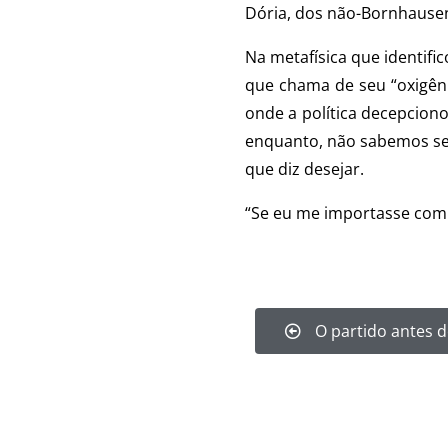
Dória, dos não-Bornhause
Na metafísica que identif
que chama de seu “oxigên
onde a política decepcion
enquanto, não sabemos se e
que diz desejar.
“Se eu me importasse com 
O partido antes d