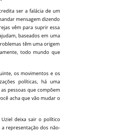
credita ser a falácia de um
a mandar mensagem dizendo
grejas vêm para suprir essa
e ajudam, baseados em uma
os problemas têm uma origem
iosamente, todo mundo que
uinte, os movimentos e os
zações políticas, há uma
a: as pessoas que compõem
 você acha que vão mudar o
iel deixa sair o político
 a representação dos não-