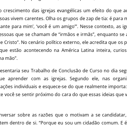
no crescimento das igrejas evangélicas um efeito do que a
soas vivem carentes. Olha os grupos de zap de tia: é par
tante para mim’, ‘você é um amigo’”. Nesse contexto, as i
essoas que se chamam de “irmãos e irmãs”, enquanto s
de Cristo”. No cenário político externo, ele acredita que 
que estão acontecendo na América Latina inteira, cur
na mão”.
resentaria seu Trabalho de Conclusão de Curso no dia seg
e aprender com as igrejas. Segundo ele, nas organi
irações individuais e esquece-se do que realmente import
te você se sentir próximo do cara do que essas ideias que
rsar sobre as razões que o motivam a se candidatar, Uz
em dentro de si. “Porque eu sou um cidadão comum. E é