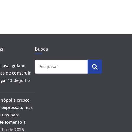
as
Busca
 casal goiano
ça de construir
gal
13 de julho
anópolis cresce
 expressão, mas
ulos para
 de fomento à
unho de 2026