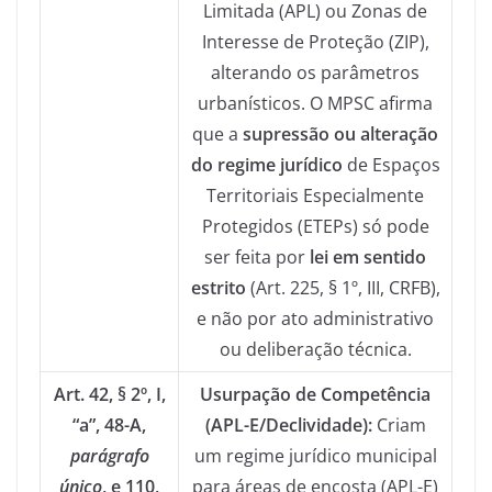
Limitada (APL) ou Zonas de
Interesse de Proteção (ZIP),
alterando os parâmetros
urbanísticos. O MPSC afirma
que a
supressão ou alteração
do regime jurídico
de Espaços
Territoriais Especialmente
Protegidos (ETEPs) só pode
ser feita por
lei em sentido
estrito
(Art. 225, § 1º, III, CRFB),
e não por ato administrativo
ou deliberação técnica.
Art. 42, § 2º, I,
Usurpação de Competência
“a”, 48-A,
(APL-E/Declividade):
Criam
parágrafo
um regime jurídico municipal
único
, e 110,
para áreas de encosta (APL-E)