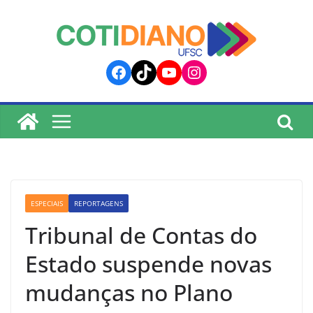
lucky jet
pinup
pin up
mostbet
Skip
to
content
Facebook
TikTok
YouTube
Instagram
ESPECIAIS
REPORTAGENS
Tribunal de Contas do
Estado suspende novas
mudanças no Plano