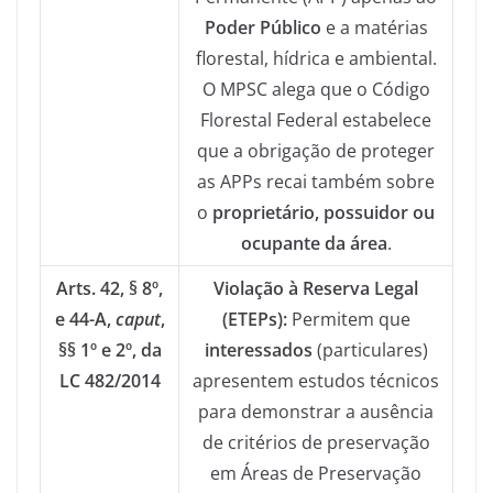
Poder Público
e a matérias
florestal, hídrica e ambiental.
O MPSC alega que o Código
Florestal Federal estabelece
que a obrigação de proteger
as APPs recai também sobre
o
proprietário, possuidor ou
ocupante da área
.
Arts. 42, § 8º,
Violação à Reserva Legal
e 44-A,
caput
,
(ETEPs):
Permitem que
§§ 1º e 2º, da
interessados
(particulares)
LC 482/2014
apresentem estudos técnicos
para demonstrar a ausência
de critérios de preservação
em Áreas de Preservação