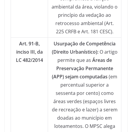
ambiental da área, violando o
princípio da vedação ao
retrocesso ambiental (Art.
225 CRFB e Art. 181 CESC).
Art. 91-B,
Usurpação de Competência
inciso III, da
(Direito Urbanístico):
O artigo
LC 482/2014
permite que as
Áreas de
Preservação Permanente
(APP) sejam computadas
(em
percentual superior a
sessenta por cento) como
áreas verdes (espaços livres
de recreação e lazer) a serem
doadas ao município em
loteamentos. O MPSC alega