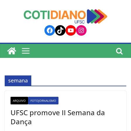
lucky jet
pinup
pin up
mostbet
Skip
to
content
Facebook
TikTok
YouTube
Instagram
semana
ARQUIVO
FOTOJORNALISMO
UFSC promove II Semana da
Dança