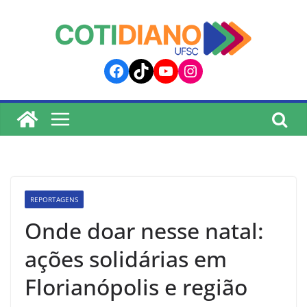
lucky jet
pinup
pin up
mostbet
Skip
to
content
Facebook
TikTok
YouTube
Instagram
REPORTAGENS
Onde doar nesse natal:
ações solidárias em
Florianópolis e região